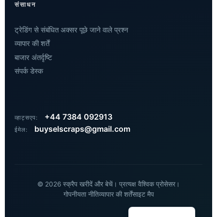
संसाधन
ट्रेडिंग से संबंधित अक्सर पूछे जाने वाले प्रश्न
व्यापार की शर्तें
बाजार अंतर्दृष्टि
संपर्क डेस्क
Khmer
Vietnamese
Russian
+44 7384 092913
व्हाट्सएप:
Arabic
buyselscraps@gmail.com
ईमेल:
Dutch
French
Chinese
© 2026 स्क्रैप खरीदें और बेचें। प्रत्यक्ष वैश्विक प्रोसेसर।
German
गोपनीयता नीति
व्यापार की शर्तें
साइट मैप
English