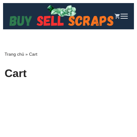
Chuyển
đến
nội
dung
Trang chủ
»
Cart
Cart