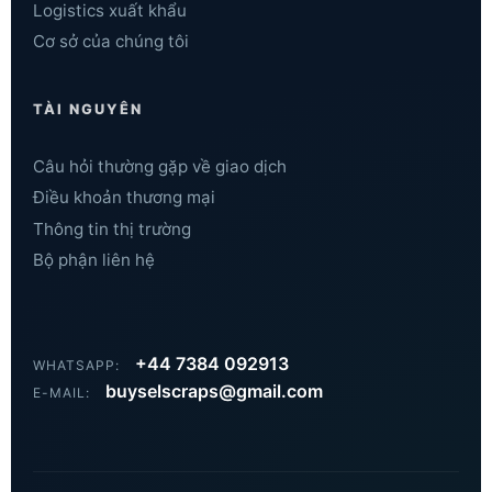
Logistics xuất khẩu
Cơ sở của chúng tôi
TÀI NGUYÊN
Câu hỏi thường gặp về giao dịch
Điều khoản thương mại
Thông tin thị trường
Bộ phận liên hệ
Khmer
Hindi
+44 7384 092913
WHATSAPP:
Russian
buyselscraps@gmail.com
E-MAIL:
Arabic
Dutch
French