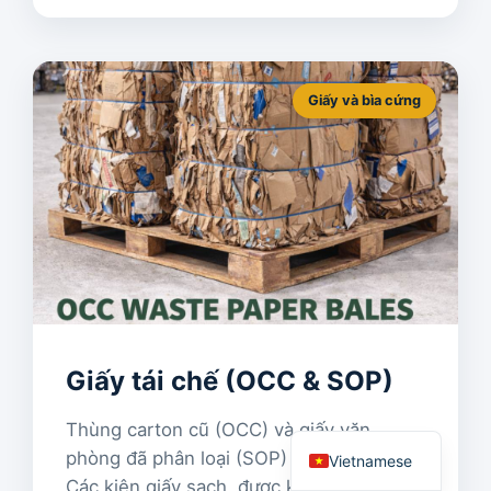
Giấy và bìa cứng
Khmer
Hindi
Russian
Arabic
Dutch
French
Chinese
Giấy tái chế (OCC & SOP)
German
English
Thùng carton cũ (OCC) và giấy văn
phòng đã phân loại (SOP) được nén chặt.
Vietnamese
Các kiện giấy sạch, được kiểm soát độ