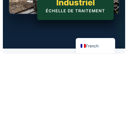
Industriel
Dutch
ÉCHELLE DE TRAITEMENT
Chinese
German
English
French
FLUX DE TRAVAIL OPÉRATIONNEL
De la ferraille brute à
la livraison mondiale
Transparence à chaque étape. Nous