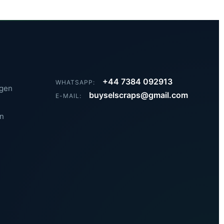
+44 7384 092913
WHATSAPP:
agen
buyselscraps@gmail.com
E-MAIL:
n
Khmer
Vietnamese
Hindi
Russian
Arabic
Dutch