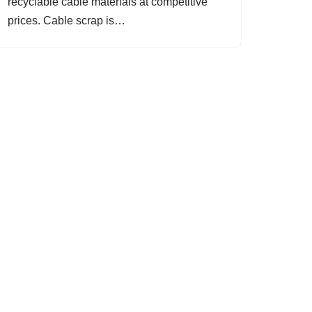
recyclable cable materials at competitive
prices. Cable scrap is…